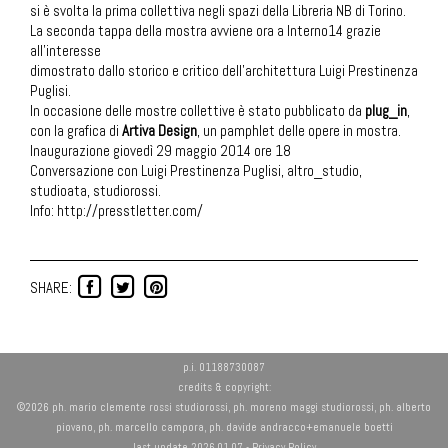
si è svolta la prima collettiva negli spazi della Libreria NB di Torino.
La seconda tappa della mostra avviene ora a Interno14 grazie
all’interesse
dimostrato dallo storico e critico dell’architettura Luigi Prestinenza
Puglisi.
In occasione delle mostre collettive è stato pubblicato da
plug_in
,
con la grafica di
Artiva Design
, un pamphlet delle opere in mostra.
Inaugurazione giovedì 29 maggio 2014 ore 18
Conversazione con Luigi Prestinenza Puglisi, altro_studio,
studioata, studiorossi.
Info:
http://presstletter.com/
SHARE:
p.i. 01188730087
credits & copyright:
©2026 ph. mario clemente rossi studiorossi, ph. moreno maggi studiorossi, ph. alberto
piovano, ph. marcello campora, ph. davide andracco+emanuele boetti
last update 2026.01.07 -
Privacy Policy