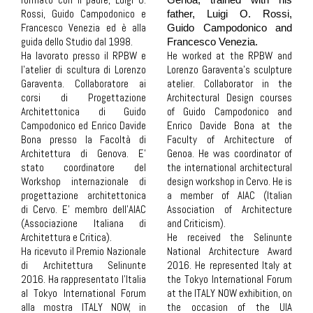
Rossi, Guido Campodonico e
father, Luigi O. Rossi,
Francesco Venezia ed è alla
Guido Campodonico and
guida dello Studio dal 1998.
Francesco Venezia.
Ha lavorato presso il RPBW e
He worked at the RPBW and
l'atelier di scultura di Lorenzo
Lorenzo Garaventa's sculpture
Garaventa. Collaboratore ai
atelier. Collaborator in the
corsi di Progettazione
Architectural Design courses
Architettonica di Guido
of Guido Campodonico and
Campodonico ed Enrico Davide
Enrico Davide Bona at the
Bona presso la Facoltà di
Faculty of Architecture of
Architettura di Genova. E’
Genoa. He was coordinator of
stato coordinatore del
the international architectural
Workshop internazionale di
design workshop in Cervo. He is
progettazione architettonica
a member of AIAC (Italian
di Cervo. E’ membro dell'AIAC
Association of Architecture
(Associazione Italiana di
and Criticism).
Architettura e Critica).
He received the Selinunte
Ha ricevuto il Premio Nazionale
National Architecture Award
di Architettura Selinunte
2016. He represented Italy at
2016. Ha rappresentato l’Italia
the Tokyo International Forum
al Tokyo International Forum
at the ITALY NOW exhibition, on
alla mostra ITALY NOW, in
the occasion of the UIA