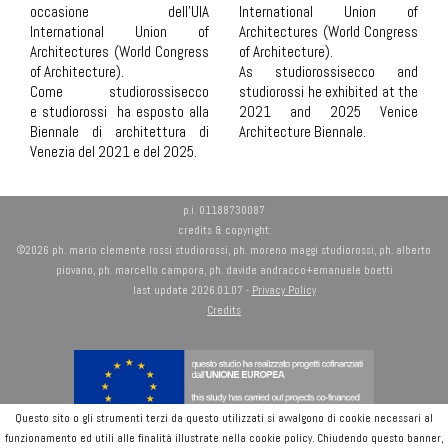
occasione dell’UIA
International Union of
International Union of
Architectures (World Congress
Architectures (World Congress
of Architecture).
of Architecture).
As studiorossisecco and
Come studiorossisecco
studiorossi he exhibited at the
e studiorossi ha esposto alla
2021 and 2025 Venice
Biennale di architettura di
Architecture Biennale.
Venezia del 2021 e del 2025.
p.i. 01188730087
credits & copyright:
©2026 ph. mario clemente rossi studiorossi, ph. moreno maggi studiorossi, ph. alberto
piovano, ph. marcello campora, ph. davide andracco+emanuele boetti
last update 2026.01.07 -
Privacy Policy
Credits
Questo sito o gli strumenti terzi da questo utilizzati si avvalgono di cookie necessari al
funzionamento ed utili alle finalità illustrate nella cookie policy. Chiudendo questo banner,