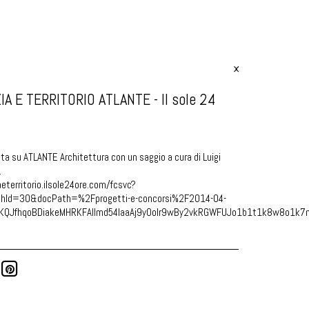
A E TERRITORIO ATLANTE - Il sole 24
cata su ATLANTE Architettura con un saggio a cura di Luigi
.
eterritorio.ilsole24ore.com/fcsvc?
Id=30&docPath=%2Fprogetti-e-concorsi%2F2014-04-
QJfhqoBDiakeMHRKFAIImd54laaAj9y0oIr9wBy2vkRGWFUJo1b1t1k8w8o1k7