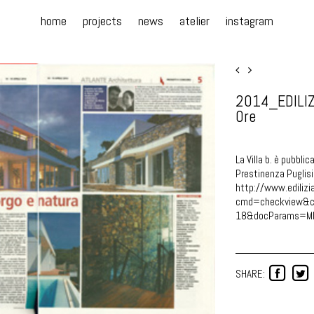
home
projects
news
atelier
instagram
2014_EDILIZI
Ore
La Villa b. è pubbli
Prestinenza Puglisi
http://www.edilizia
cmd=checkview&ch
18&docParams=MK
SHARE: