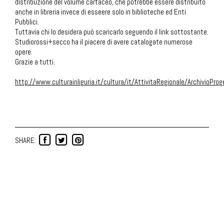
distribuzione del volume cartaceo, che potrebbe essere distribuito
anche in libreria invece di esseere solo in biblioteche ed Enti
Pubblici.
Tuttavia chi lo desidera può scaricarlo seguendo il link sottostante.
Studiorossi+secco ha il piacere di avere catalogate numerose
opere.
Grazie a tutti.
http://www.culturainliguria.it/cultura/it/AttivitaRegionale/Arch
SHARE: