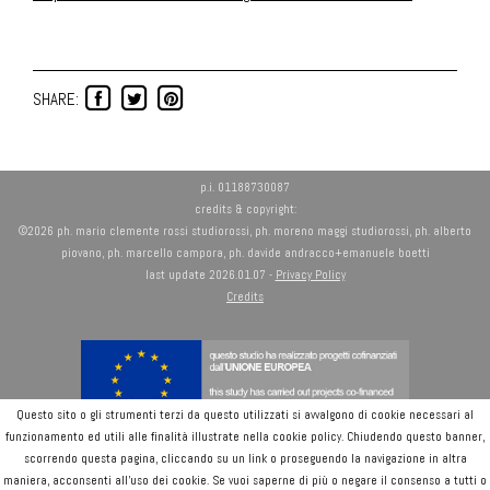
SHARE:
p.i. 01188730087
credits & copyright:
©2026 ph. mario clemente rossi studiorossi, ph. moreno maggi studiorossi, ph. alberto
piovano, ph. marcello campora, ph. davide andracco+emanuele boetti
last update 2026.01.07 -
Privacy Policy
Credits
Questo sito o gli strumenti terzi da questo utilizzati si avvalgono di cookie necessari al
funzionamento ed utili alle finalità illustrate nella cookie policy. Chiudendo questo banner,
scorrendo questa pagina, cliccando su un link o proseguendo la navigazione in altra
channels
maniera, acconsenti all’uso dei cookie. Se vuoi saperne di più o negare il consenso a tutti o