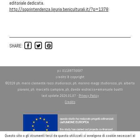
editoriale dedicata.
http://soprintendenza.liguria.beniculturali.it/?p=1378
SHARE:
p.i. 01188730087
credits & copyright:
©2026 ph. mario clemente rossi studiorossi, ph. moreno maggi studiorossi, ph. alberto
piovano, ph. marcello campora, ph. davide andracco+emanuele boetti
last update 2026.01.07 -
Privacy Policy
Credits
Questo sito o gli strumenti terzi da questo utilizzati si avvalgono di cookie necessari al