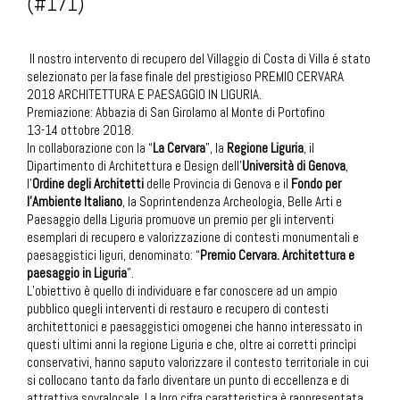
(#171)
Il nostro intervento di recupero del Villaggio di Costa di Villa é stato
selezionato per la fase finale del prestigioso PREMIO CERVARA
2018 ARCHITETTURA E PAESAGGIO IN LIGURIA.
Premiazione: Abbazia di San Girolamo al Monte di Portofino
13-14 ottobre 2018.
In collaborazione con la “
La Cervara
”, la
Regione Liguria
, il
Dipartimento di Architettura e Design dell’
Università di Genova
,
l’
Ordine degli Architetti
delle Provincia di Genova e il
Fondo per
l’Ambiente Italiano
, la Soprintendenza Archeologia, Belle Arti e
Paesaggio della Liguria promuove un premio per gli interventi
esemplari di recupero e valorizzazione di contesti monumentali e
paesaggistici liguri, denominato: “
Premio Cervara. Architettura e
paesaggio in Liguria
”.
L’obiettivo è quello di individuare e far conoscere ad un ampio
pubblico quegli interventi di restauro e recupero di contesti
architettonici e paesaggistici omogenei che hanno interessato in
questi ultimi anni la regione Liguria e che, oltre ai corretti princìpi
conservativi, hanno saputo valorizzare il contesto territoriale in cui
si collocano tanto da farlo diventare un punto di eccellenza e di
attrattiva sovralocale. La loro cifra caratteristica è rappresentata