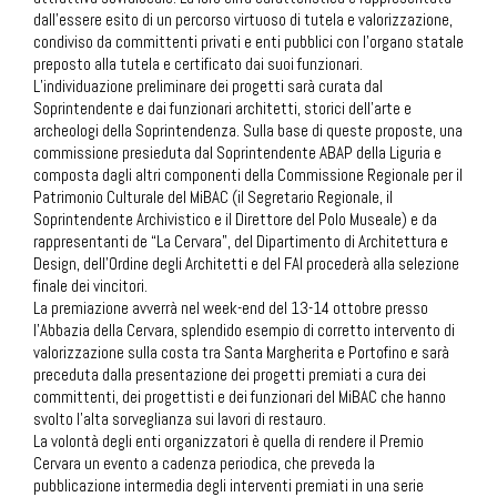
dall’essere esito di un percorso virtuoso di tutela e valorizzazione,
condiviso da committenti privati e enti pubblici con l’organo statale
preposto alla tutela e certificato dai suoi funzionari.
L’individuazione preliminare dei progetti sarà curata dal
Soprintendente e dai funzionari architetti, storici dell’arte e
archeologi della Soprintendenza. Sulla base di queste proposte, una
commissione presieduta dal Soprintendente ABAP della Liguria e
composta dagli altri componenti della Commissione Regionale per il
Patrimonio Culturale del MiBAC (il Segretario Regionale, il
Soprintendente Archivistico e il Direttore del Polo Museale) e da
rappresentanti de “La Cervara”, del Dipartimento di Architettura e
Design, dell’Ordine degli Architetti e del FAI procederà alla selezione
finale dei vincitori.
La premiazione avverrà nel week-end del 13-14 ottobre presso
l’Abbazia della Cervara, splendido esempio di corretto intervento di
valorizzazione sulla costa tra Santa Margherita e Portofino e sarà
preceduta dalla presentazione dei progetti premiati a cura dei
committenti, dei progettisti e dei funzionari del MiBAC che hanno
svolto l’alta sorveglianza sui lavori di restauro.
La volontà degli enti organizzatori è quella di rendere il Premio
Cervara un evento a cadenza periodica, che preveda la
pubblicazione intermedia degli interventi premiati in una serie