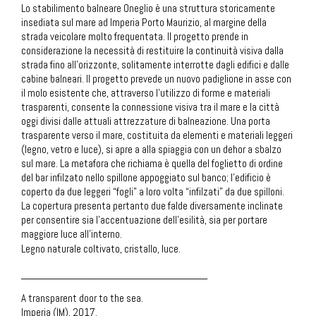
Lo stabilimento balneare Oneglio è una struttura storicamente
insediata sul mare ad Imperia Porto Maurizio, al margine della
strada veicolare molto frequentata. Il progetto prende in
considerazione la necessità di restituire la continuità visiva dalla
strada fino all’orizzonte, solitamente interrotte dagli edifici e dalle
cabine balneari. Il progetto prevede un nuovo padiglione in asse con
il molo esistente che, attraverso l’utilizzo di forme e materiali
trasparenti, consente la connessione visiva tra il mare e la città
oggi divisi dalle attuali attrezzature di balneazione. Una porta
trasparente verso il mare, costituita da elementi e materiali leggeri
(legno, vetro e luce), si apre a alla spiaggia con un dehor a sbalzo
sul mare. La metafora che richiama è quella del foglietto di ordine
del bar infilzato nello spillone appoggiato sul banco; l’edificio è
coperto da due leggeri “fogli” a loro volta “infilzati” da due spilloni.
La copertura presenta pertanto due falde diversamente inclinate
per consentire sia l’accentuazione dell’esilità, sia per portare
maggiore luce all’interno.
Legno naturale coltivato, cristallo, luce.
_________________________________
A transparent door to the sea.
Imperia (IM), 2017.